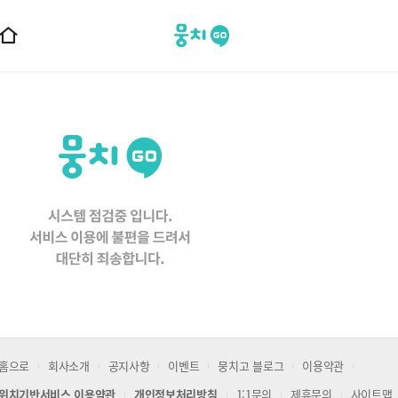
뭉치고
홈
으
로
이
동
홈으로
회사소개
공지사항
이벤트
뭉치고 블로그
이용약관
위치기반서비스 이용약관
개인정보처리방침
1:1문의
제휴문의
사이트맵