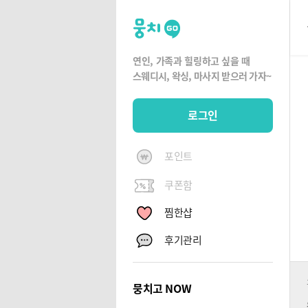
뭉
치
고
연인, 가족과 힐링하고 싶을 때
뭉
스웨디시, 왁싱,
마사지 받으러 가자~
치
G
로그인
O
포인트
쿠폰함
찜한샵
후기관리
뭉치고 NOW