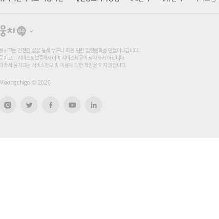
뭉
치
고
뭉치고는 건전한 샵을 통해 누구나 마음 편한 힐링문화를 만들어나갑니다.
뭉치고는 서비스정보중개자이며 서비스제공의 당사자가 아닙니다.
따라서 뭉치고는 서비스정보 및 이용에 대한 책임을 지지 않습니다.
Moongchigo ©
2026