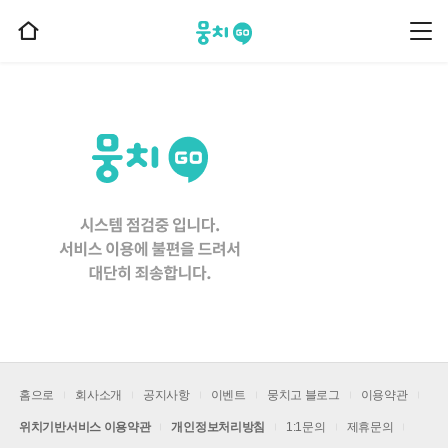
뭉치고
뭉
홈
치
으
고
메
로
뉴
이
동
홈으로
회사소개
공지사항
이벤트
뭉치고 블로그
이용약관
위치기반서비스 이용약관
개인정보처리방침
1:1문의
제휴문의