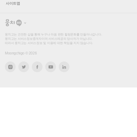
사이트맵
뭉
치
고
뭉치고는 건전한 샵을 통해 누구나 마음 편한 힐링문화를 만들어나갑니다.
뭉치고는 서비스정보중개자이며 서비스제공의 당사자가 아닙니다.
따라서 뭉치고는 서비스정보 및 이용에 대한 책임을 지지 않습니다.
Moongchigo ©
2026