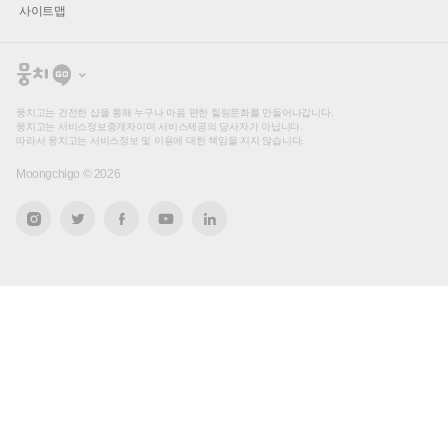
사이트맵
뭉
치
고
뭉치고는 건전한 샵을 통해 누구나 마음 편한 힐링문화를 만들어나갑니다.
뭉치고는 서비스정보중개자이며 서비스제공의 당사자가 아닙니다.
따라서 뭉치고는 서비스정보 및 이용에 대한 책임을 지지 않습니다.
Moongchigo ©
2026