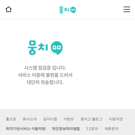
뭉치고
뭉
홈
치
으
고
메
로
뉴
이
동
홈으로
회사소개
공지사항
이벤트
뭉치고 블로그
이용약관
위치기반서비스 이용약관
개인정보처리방침
1:1문의
제휴문의