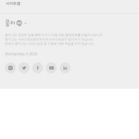
사이트맵
뭉
치
고
뭉치고는 건전한 샵을 통해 누구나 마음 편한 힐링문화를 만들어나갑니다.
뭉치고는 서비스정보중개자이며 서비스제공의 당사자가 아닙니다.
따라서 뭉치고는 서비스정보 및 이용에 대한 책임을 지지 않습니다.
Moongchigo ©
2026