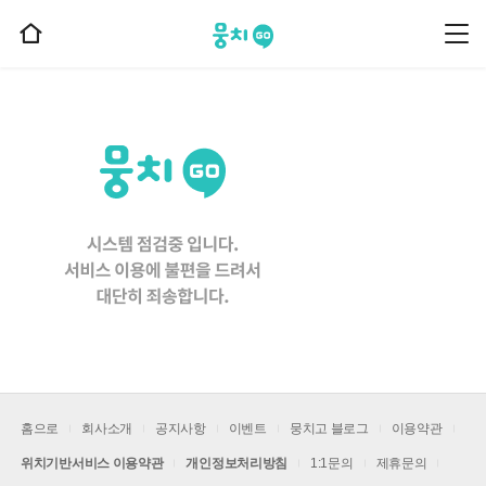
뭉치고
뭉
홈
치
으
고
메
로
뉴
이
동
홈으로
회사소개
공지사항
이벤트
뭉치고 블로그
이용약관
위치기반서비스 이용약관
개인정보처리방침
1:1문의
제휴문의