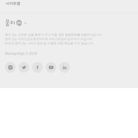
사이트맵
뭉
치
고
뭉치고는 건전한 샵을 통해 누구나 마음 편한 힐링문화를 만들어나갑니다.
뭉치고는 서비스정보중개자이며 서비스제공의 당사자가 아닙니다.
따라서 뭉치고는 서비스정보 및 이용에 대한 책임을 지지 않습니다.
Moongchigo ©
2026