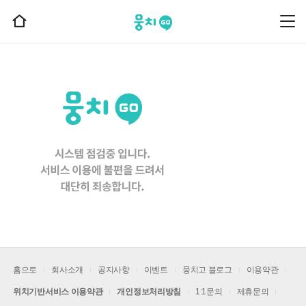
뭉치고
뭉
홈
치
으
고
메
로
뉴
이
동
홈으로
회사소개
공지사항
이벤트
뭉치고 블로그
이용약관
위치기반서비스 이용약관
개인정보처리방침
1:1문의
제휴문의