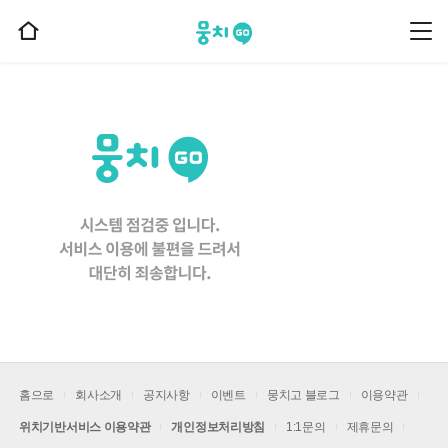
뭉치고
뭉
홈
치
으
고
메
로
뉴
이
동
홈으로
회사소개
공지사항
이벤트
뭉치고 블로그
이용약관
위치기반서비스 이용약관
개인정보처리방침
1:1문의
제휴문의