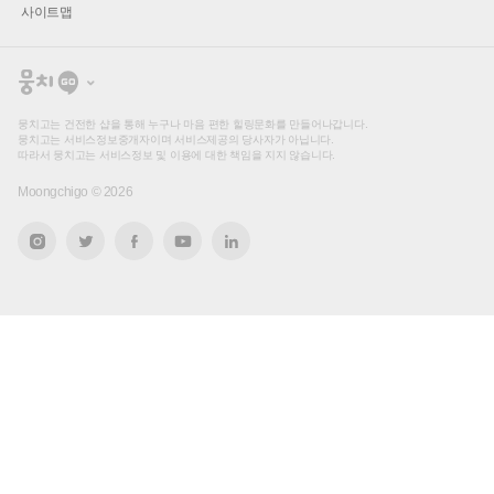
사이트맵
뭉
치
고
뭉치고는 건전한 샵을 통해 누구나 마음 편한 힐링문화를 만들어나갑니다.
뭉치고는 서비스정보중개자이며 서비스제공의 당사자가 아닙니다.
따라서 뭉치고는 서비스정보 및 이용에 대한 책임을 지지 않습니다.
Moongchigo ©
2026