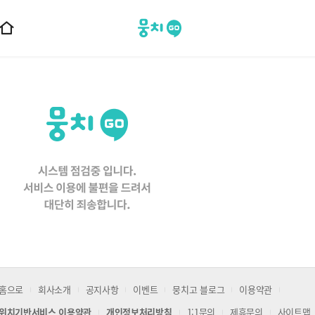
뭉치고
홈
으
로
이
동
홈으로
회사소개
공지사항
이벤트
뭉치고 블로그
이용약관
위치기반서비스 이용약관
개인정보처리방침
1:1문의
제휴문의
사이트맵