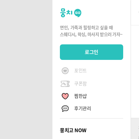
뭉
치
고
연인, 가족과 힐링하고 싶을 때
뭉
스웨디시, 왁싱,
마사지 받으러 가자~
치
G
로그인
O
포인트
쿠폰함
찜한샵
후기관리
뭉치고 NOW