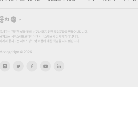
뭉
치
고
뭉치고는 건전한 샵을 통해 누구나 마음 편한 힐링문화를 만들어나갑니다.
뭉치고는 서비스정보중개자이며 서비스제공의 당사자가 아닙니다.
따라서 뭉치고는 서비스정보 및 이용에 대한 책임을 지지 않습니다.
Moongchigo ©
2026