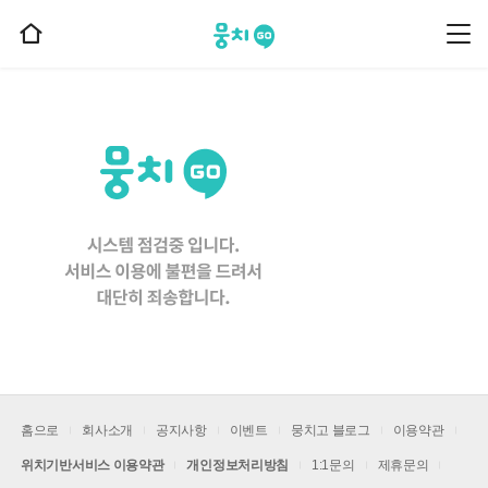
뭉치고
뭉
홈
치
으
고
메
로
뉴
이
동
홈으로
회사소개
공지사항
이벤트
뭉치고 블로그
이용약관
위치기반서비스 이용약관
개인정보처리방침
1:1문의
제휴문의