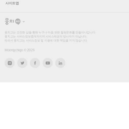
사이트맵
뭉
치
고
뭉치고는 건전한 샵을 통해 누구나 마음 편한 힐링문화를 만들어나갑니다.
뭉치고는 서비스정보중개자이며 서비스제공의 당사자가 아닙니다.
따라서 뭉치고는 서비스정보 및 이용에 대한 책임을 지지 않습니다.
Moongchigo ©
2026