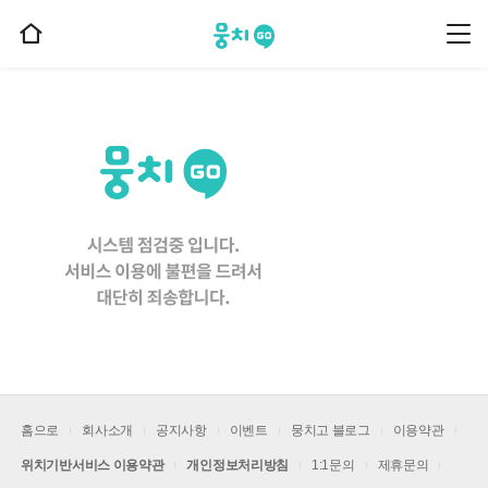
뭉치고
뭉
홈
치
으
고
메
로
뉴
이
동
홈으로
회사소개
공지사항
이벤트
뭉치고 블로그
이용약관
위치기반서비스 이용약관
개인정보처리방침
1:1문의
제휴문의