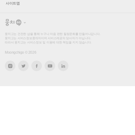
사이트맵
뭉
치
고
뭉치고는 건전한 샵을 통해 누구나 마음 편한 힐링문화를 만들어나갑니다.
뭉치고는 서비스정보중개자이며 서비스제공의 당사자가 아닙니다.
따라서 뭉치고는 서비스정보 및 이용에 대한 책임을 지지 않습니다.
Moongchigo ©
2026