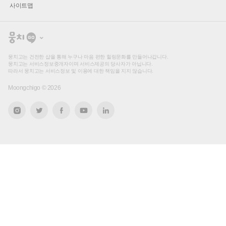
사이트맵
뭉
치
고
뭉치고는 건전한 샵을 통해 누구나 마음 편한 힐링문화를 만들어나갑니다.
뭉치고는 서비스정보중개자이며 서비스제공의 당사자가 아닙니다.
따라서 뭉치고는 서비스정보 및 이용에 대한 책임을 지지 않습니다.
Moongchigo ©
2026