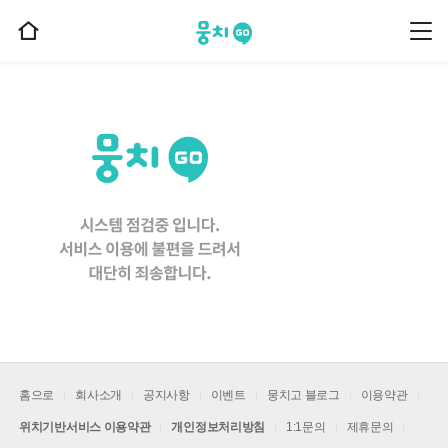
뭉치고
뭉
홈
치
으
고
메
로
뉴
이
동
홈으로
회사소개
공지사항
이벤트
뭉치고 블로그
이용약관
위치기반서비스 이용약관
개인정보처리방침
1:1문의
제휴문의