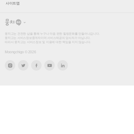
사이트맵
뭉
치
고
뭉치고는 건전한 샵을 통해 누구나 마음 편한 힐링문화를 만들어나갑니다.
뭉치고는 서비스정보중개자이며 서비스제공의 당사자가 아닙니다.
따라서 뭉치고는 서비스정보 및 이용에 대한 책임을 지지 않습니다.
Moongchigo ©
2026