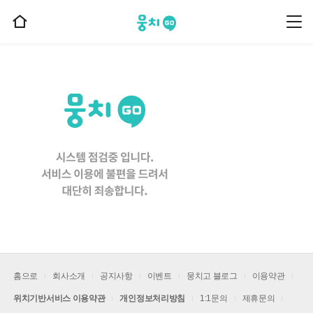
뭉치고
뭉
홈
치
으
고
메
로
뉴
이
동
홈으로
회사소개
공지사항
이벤트
뭉치고 블로그
이용약관
위치기반서비스 이용약관
개인정보처리방침
1:1문의
제휴문의