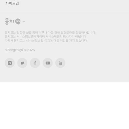
사이트맵
뭉
치
고
뭉치고는 건전한 샵을 통해 누구나 마음 편한 힐링문화를 만들어나갑니다.
뭉치고는 서비스정보중개자이며 서비스제공의 당사자가 아닙니다.
따라서 뭉치고는 서비스정보 및 이용에 대한 책임을 지지 않습니다.
Moongchigo ©
2026