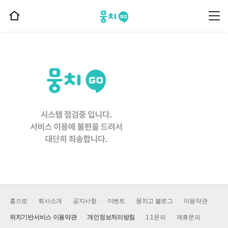
뭉치고
뭉
홈
치
으
고
메
로
뉴
이
동
홈으로
회사소개
공지사항
이벤트
뭉치고 블로그
이용약관
위치기반서비스 이용약관
개인정보처리방침
1:1문의
제휴문의