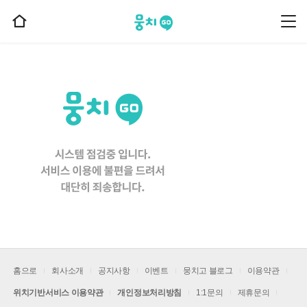
뭉치고
뭉
홈
치
으
고
메
로
뉴
이
동
홈으로
회사소개
공지사항
이벤트
뭉치고 블로그
이용약관
위치기반서비스 이용약관
개인정보처리방침
1:1문의
제휴문의