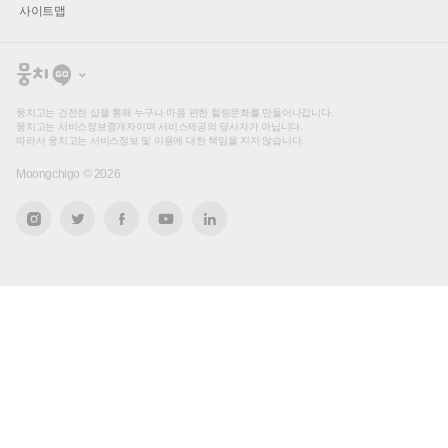
사이트맵
뭉
치
고
뭉치고는 건전한 샵을 통해 누구나 마음 편한 힐링문화를 만들어나갑니다.
뭉치고는 서비스정보중개자이며 서비스제공의 당사자가 아닙니다.
따라서 뭉치고는 서비스정보 및 이용에 대한 책임을 지지 않습니다.
Moongchigo ©
2026