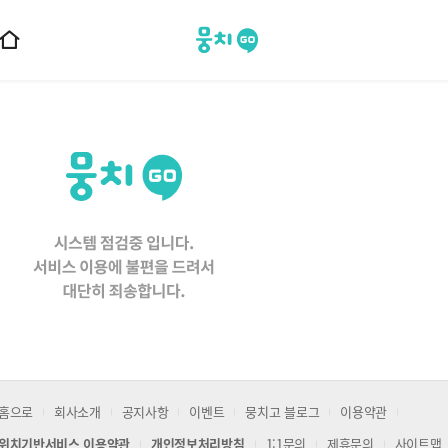
뭉치고
홈
으
로
이
동
홈으로
회사소개
공지사항
이벤트
뭉치고 블로그
이용약관
위치기반서비스 이용약관
개인정보처리방침
1:1문의
제휴문의
사이트맵