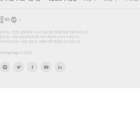
뭉
치
고
뭉치고는 건전한 샵을 통해 누구나 마음 편한 힐링문화를 만들어나갑니다.
뭉치고는 서비스정보중개자이며 서비스제공의 당사자가 아닙니다.
따라서 뭉치고는 서비스정보 및 이용에 대한 책임을 지지 않습니다.
Moongchigo ©
2026