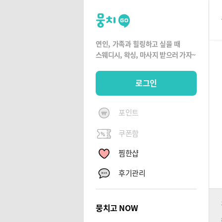
뭉
치
고
연인, 가족과 힐링하고 싶을 때
뭉
스웨디시, 왁싱,
마사지 받으러 가자~
치
G
로그인
O
포인트
쿠폰함
찜한샵
후기관리
뭉치고 NOW