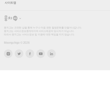
사이트맵
뭉
치
고
뭉치고는 건전한 샵을 통해 누구나 마음 편한 힐링문화를 만들어나갑니다.
뭉치고는 서비스정보중개자이며 서비스제공의 당사자가 아닙니다.
따라서 뭉치고는 서비스정보 및 이용에 대한 책임을 지지 않습니다.
Moongchigo ©
2026