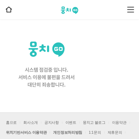
뭉치고
뭉
홈
치
으
고
메
로
뉴
이
동
홈으로
회사소개
공지사항
이벤트
뭉치고 블로그
이용약관
위치기반서비스 이용약관
개인정보처리방침
1:1문의
제휴문의