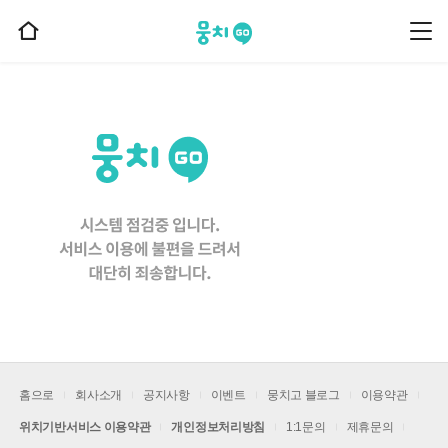
뭉치고
뭉
홈
치
으
고
메
로
뉴
이
동
홈으로
회사소개
공지사항
이벤트
뭉치고 블로그
이용약관
위치기반서비스 이용약관
개인정보처리방침
1:1문의
제휴문의