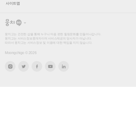
사이트맵
뭉
치
고
뭉치고는 건전한 샵을 통해 누구나 마음 편한 힐링문화를 만들어나갑니다.
뭉치고는 서비스정보중개자이며 서비스제공의 당사자가 아닙니다.
따라서 뭉치고는 서비스정보 및 이용에 대한 책임을 지지 않습니다.
Moongchigo ©
2026