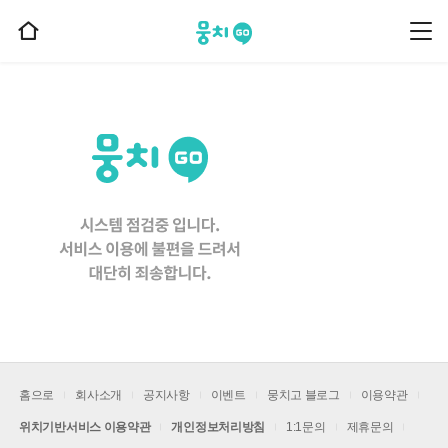
뭉치고
뭉
홈
치
으
고
메
로
뉴
이
동
홈으로
회사소개
공지사항
이벤트
뭉치고 블로그
이용약관
위치기반서비스 이용약관
개인정보처리방침
1:1문의
제휴문의