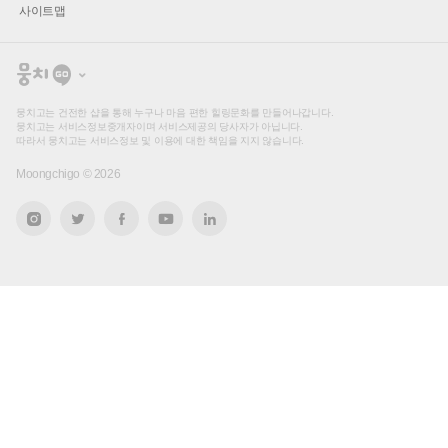
사이트맵
뭉
치
고
뭉치고는 건전한 샵을 통해 누구나 마음 편한 힐링문화를 만들어나갑니다.
뭉치고는 서비스정보중개자이며 서비스제공의 당사자가 아닙니다.
따라서 뭉치고는 서비스정보 및 이용에 대한 책임을 지지 않습니다.
Moongchigo ©
2026