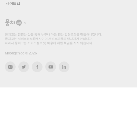
사이트맵
뭉
치
고
뭉치고는 건전한 샵을 통해 누구나 마음 편한 힐링문화를 만들어나갑니다.
뭉치고는 서비스정보중개자이며 서비스제공의 당사자가 아닙니다.
따라서 뭉치고는 서비스정보 및 이용에 대한 책임을 지지 않습니다.
Moongchigo ©
2026