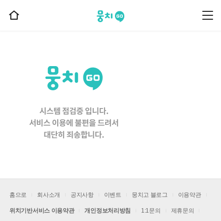
뭉치고
뭉
홈
치
으
고
메
로
뉴
이
동
홈으로
회사소개
공지사항
이벤트
뭉치고 블로그
이용약관
위치기반서비스 이용약관
개인정보처리방침
1:1문의
제휴문의