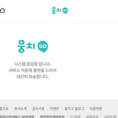
뭉치고
홈
으
로
이
동
홈으로
회사소개
공지사항
이벤트
뭉치고 블로그
이용약관
위치기반서비스 이용약관
개인정보처리방침
1:1문의
제휴문의
사이트맵