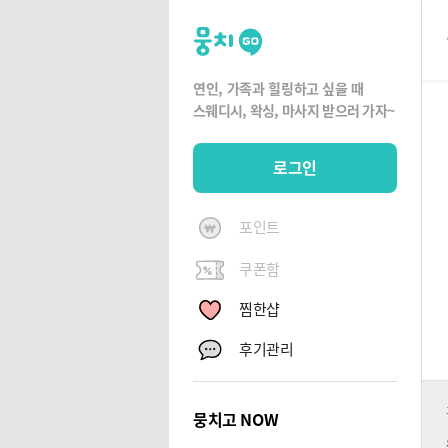
뭉
치
고
연인, 가족과 힐링하고 싶을 때
뭉
스웨디시, 왁싱,
마사지 받으러 가자~
치
G
로그인
O
포인트
쿠폰함
찜한샵
후기관리
뭉치고 NOW