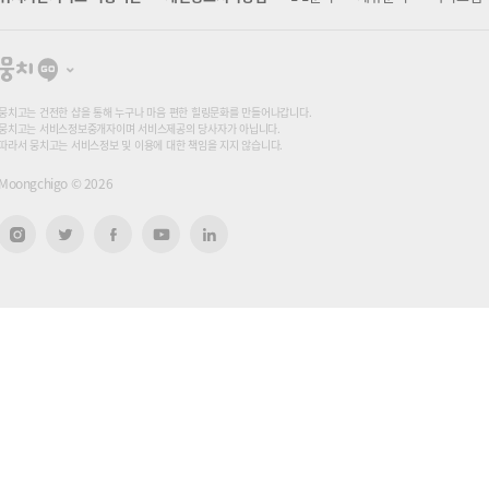
뭉
치
고
뭉치고는 건전한 샵을 통해 누구나 마음 편한 힐링문화를 만들어나갑니다.
뭉치고는 서비스정보중개자이며 서비스제공의 당사자가 아닙니다.
따라서 뭉치고는 서비스정보 및 이용에 대한 책임을 지지 않습니다.
Moongchigo ©
2026