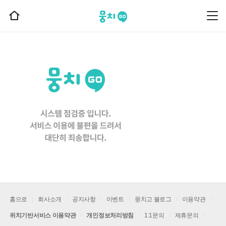
뭉치고
뭉
홈
치
으
고
메
로
뉴
이
동
홈으로
회사소개
공지사항
이벤트
뭉치고 블로그
이용약관
위치기반서비스 이용약관
개인정보처리방침
1:1문의
제휴문의