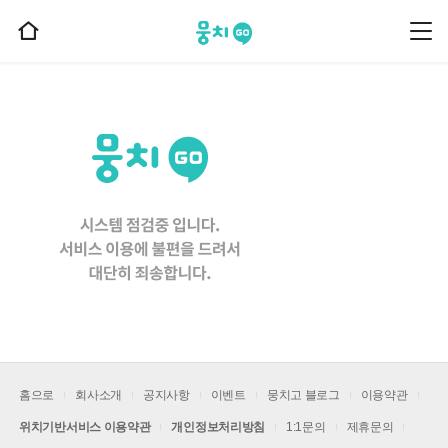
뭉치고
뭉
홈
치
으
고
메
로
뉴
이
동
홈으로
회사소개
공지사항
이벤트
뭉치고 블로그
이용약관
위치기반서비스 이용약관
개인정보처리방침
1:1문의
제휴문의