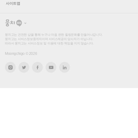
사이트맵
뭉
치
고
뭉치고는 건전한 샵을 통해 누구나 마음 편한 힐링문화를 만들어나갑니다.
뭉치고는 서비스정보중개자이며 서비스제공의 당사자가 아닙니다.
따라서 뭉치고는 서비스정보 및 이용에 대한 책임을 지지 않습니다.
Moongchigo ©
2026