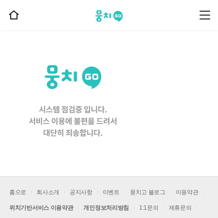
뭉치고
뭉
홈
치
으
고
메
로
뉴
이
동
홈으로
회사소개
공지사항
이벤트
뭉치고 블로그
이용약관
위치기반서비스 이용약관
개인정보처리방침
1:1문의
제휴문의