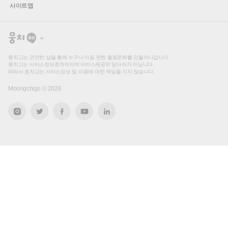
사이트맵
뭉
치
고
뭉치고는 건전한 샵을 통해 누구나 마음 편한 힐링문화를 만들어나갑니다.
뭉치고는 서비스정보중개자이며 서비스제공의 당사자가 아닙니다.
따라서 뭉치고는 서비스정보 및 이용에 대한 책임을 지지 않습니다.
Moongchigo ©
2026