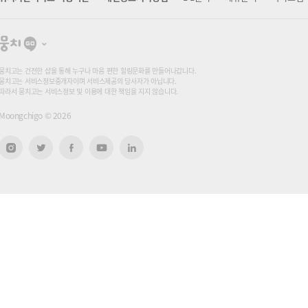
뭉
치
고
뭉치고는 건전한 샵을 통해 누구나 마음 편한 힐링문화를 만들어나갑니다.
뭉치고는 서비스정보중개자이며 서비스제공의 당사자가 아닙니다.
따라서 뭉치고는 서비스정보 및 이용에 대한 책임을 지지 않습니다.
Moongchigo ©
2026