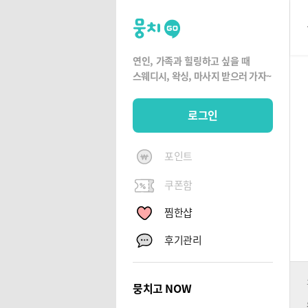
뭉
치
고
연인, 가족과 힐링하고 싶을 때
뭉
스웨디시, 왁싱,
마사지 받으러 가자~
치
G
로그인
O
포인트
쿠폰함
찜한샵
후기관리
뭉치고 NOW