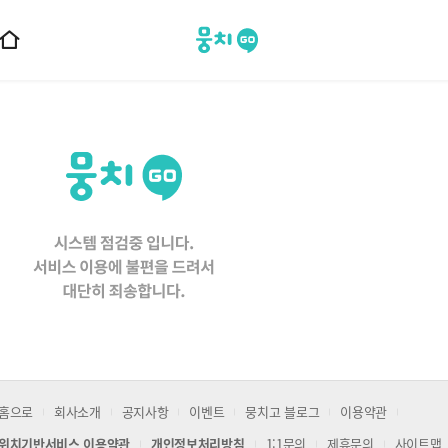
뭉치고
홈
으
로
이
동
홈으로
회사소개
공지사항
이벤트
뭉치고 블로그
이용약관
위치기반서비스 이용약관
개인정보처리방침
1:1문의
제휴문의
사이트맵