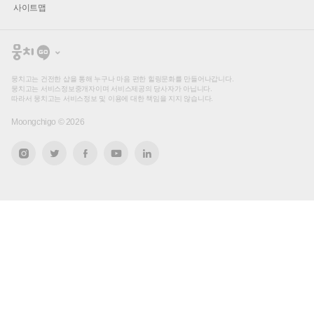
사이트맵
뭉
치
고
뭉치고는 건전한 샵을 통해 누구나 마음 편한 힐링문화를 만들어나갑니다.
뭉치고는 서비스정보중개자이며 서비스제공의 당사자가 아닙니다.
따라서 뭉치고는 서비스정보 및 이용에 대한 책임을 지지 않습니다.
Moongchigo ©
2026