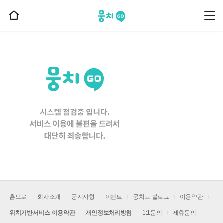
뭉치고
뭉
홈
치
으
고
메
로
뉴
이
동
홈으로
회사소개
공지사항
이벤트
뭉치고 블로그
이용약관
위치기반서비스 이용약관
개인정보처리방침
1:1문의
제휴문의