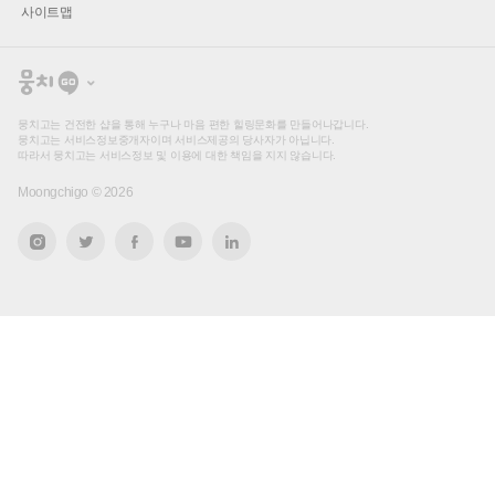
사이트맵
뭉
치
고
뭉치고는 건전한 샵을 통해 누구나 마음 편한 힐링문화를 만들어나갑니다.
뭉치고는 서비스정보중개자이며 서비스제공의 당사자가 아닙니다.
따라서 뭉치고는 서비스정보 및 이용에 대한 책임을 지지 않습니다.
Moongchigo ©
2026