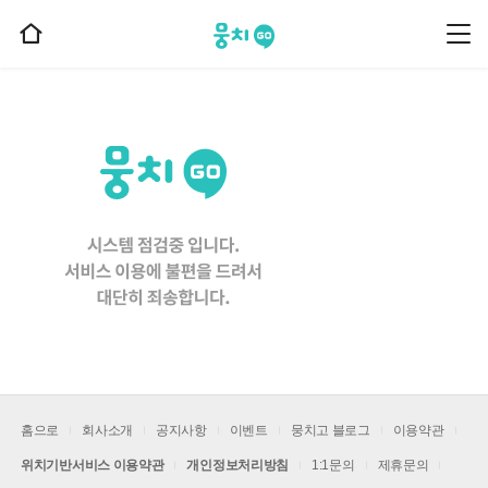
뭉치고
뭉
홈
치
으
고
메
로
뉴
이
동
홈으로
회사소개
공지사항
이벤트
뭉치고 블로그
이용약관
위치기반서비스 이용약관
개인정보처리방침
1:1문의
제휴문의