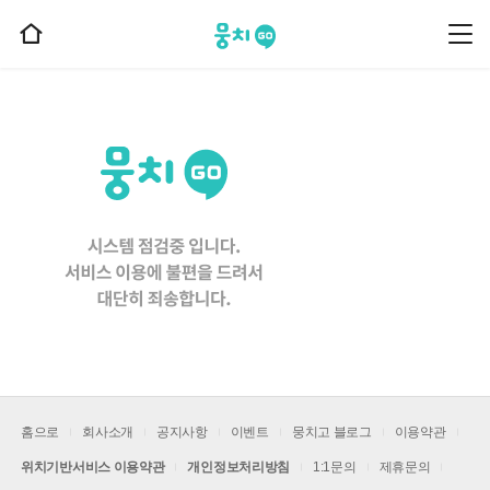
뭉치고
뭉
홈
치
으
고
메
로
뉴
이
동
홈으로
회사소개
공지사항
이벤트
뭉치고 블로그
이용약관
위치기반서비스 이용약관
개인정보처리방침
1:1문의
제휴문의