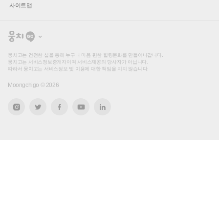
사이트맵
뭉
치
고
뭉치고는 건전한 샵을 통해 누구나 마음 편한 힐링문화를 만들어나갑니다.
뭉치고는 서비스정보중개자이며 서비스제공의 당사자가 아닙니다.
따라서 뭉치고는 서비스정보 및 이용에 대한 책임을 지지 않습니다.
Moongchigo ©
2026