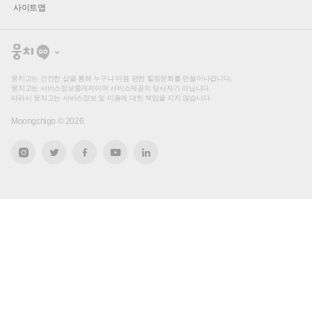
사이트맵
뭉
치
고
뭉치고는 건전한 샵을 통해 누구나 마음 편한 힐링문화를 만들어나갑니다.
뭉치고는 서비스정보중개자이며 서비스제공의 당사자가 아닙니다.
따라서 뭉치고는 서비스정보 및 이용에 대한 책임을 지지 않습니다.
Moongchigo ©
2026