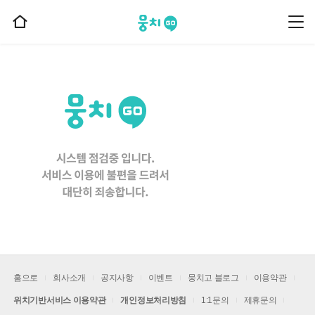
뭉치고
뭉
홈
치
으
고
메
로
뉴
이
동
홈으로
회사소개
공지사항
이벤트
뭉치고 블로그
이용약관
위치기반서비스 이용약관
개인정보처리방침
1:1문의
제휴문의