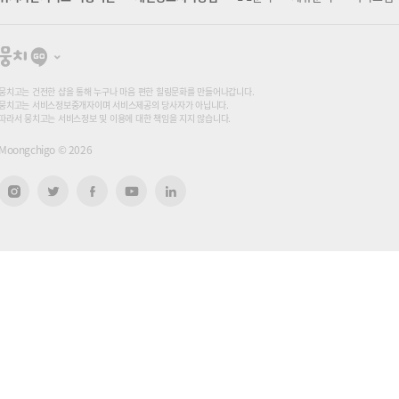
뭉
치
고
뭉치고는 건전한 샵을 통해 누구나 마음 편한 힐링문화를 만들어나갑니다.
뭉치고는 서비스정보중개자이며 서비스제공의 당사자가 아닙니다.
따라서 뭉치고는 서비스정보 및 이용에 대한 책임을 지지 않습니다.
Moongchigo ©
2026