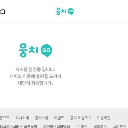
뭉치고
홈
으
로
이
동
홈으로
회사소개
공지사항
이벤트
뭉치고 블로그
이용약관
위치기반서비스 이용약관
개인정보처리방침
1:1문의
제휴문의
사이트맵