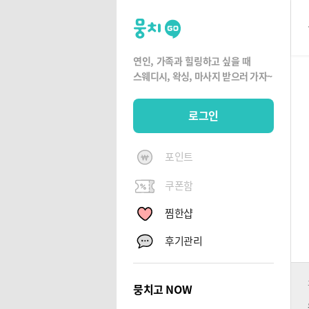
뭉
치
고
연인, 가족과 힐링하고 싶을 때
뭉
스웨디시, 왁싱,
마사지 받으러 가자~
치
G
로그인
O
포인트
쿠폰함
찜한샵
후기관리
뭉치고 NOW