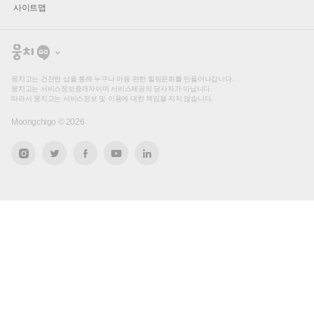
사이트맵
뭉
치
고
뭉치고는 건전한 샵을 통해 누구나 마음 편한 힐링문화를 만들어나갑니다.
뭉치고는 서비스정보중개자이며 서비스제공의 당사자가 아닙니다.
따라서 뭉치고는 서비스정보 및 이용에 대한 책임을 지지 않습니다.
Moongchigo ©
2026