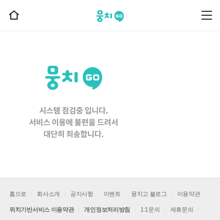
뭉치고
뭉
홈
치
으
고
메
로
뉴
이
동
홈으로
회사소개
공지사항
이벤트
뭉치고 블로그
이용약관
위치기반서비스 이용약관
개인정보처리방침
1:1문의
제휴문의