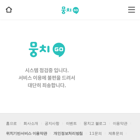
뭉치고
뭉
홈
치
으
고
메
로
뉴
이
동
홈으로
회사소개
공지사항
이벤트
뭉치고 블로그
이용약관
위치기반서비스 이용약관
개인정보처리방침
1:1문의
제휴문의