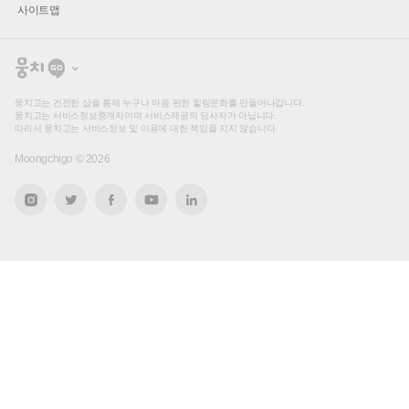
사이트맵
뭉
치
고
뭉치고는 건전한 샵을 통해 누구나 마음 편한 힐링문화를 만들어나갑니다.
뭉치고는 서비스정보중개자이며 서비스제공의 당사자가 아닙니다.
따라서 뭉치고는 서비스정보 및 이용에 대한 책임을 지지 않습니다.
Moongchigo ©
2026