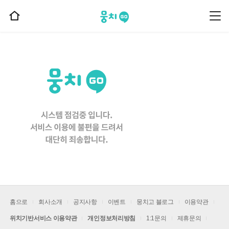
뭉치고
뭉
홈
치
으
고
메
로
뉴
이
동
홈으로
회사소개
공지사항
이벤트
뭉치고 블로그
이용약관
위치기반서비스 이용약관
개인정보처리방침
1:1문의
제휴문의