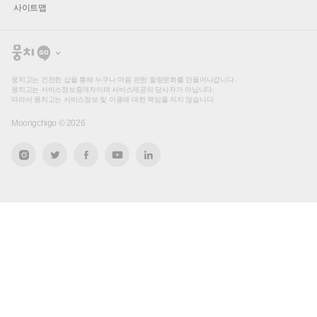
사이트맵
뭉
치
고
뭉치고는 건전한 샵을 통해 누구나 마음 편한 힐링문화를 만들어나갑니다.
뭉치고는 서비스정보중개자이며 서비스제공의 당사자가 아닙니다.
따라서 뭉치고는 서비스정보 및 이용에 대한 책임을 지지 않습니다.
Moongchigo ©
2026