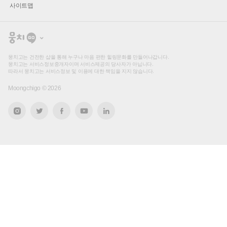
사이트맵
뭉
치
고
뭉치고는 건전한 샵을 통해 누구나 마음 편한 힐링문화를 만들어나갑니다.
뭉치고는 서비스정보중개자이며 서비스제공의 당사자가 아닙니다.
따라서 뭉치고는 서비스정보 및 이용에 대한 책임을 지지 않습니다.
Moongchigo ©
2026