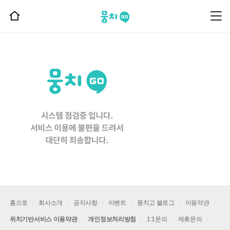
뭉치고
뭉
홈
치
으
고
메
로
뉴
이
동
홈으로
회사소개
공지사항
이벤트
뭉치고 블로그
이용약관
위치기반서비스 이용약관
개인정보처리방침
1:1문의
제휴문의