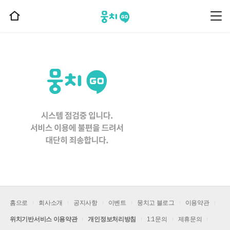
뭉치고
뭉
홈
치
으
고
메
로
뉴
이
동
홈으로
회사소개
공지사항
이벤트
뭉치고 블로그
이용약관
위치기반서비스 이용약관
개인정보처리방침
1:1문의
제휴문의