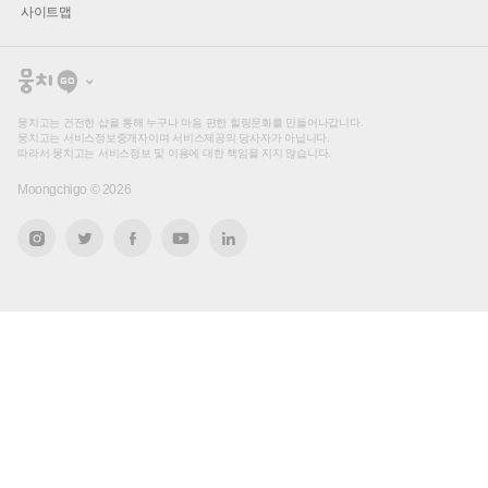
사이트맵
뭉
치
고
뭉치고는 건전한 샵을 통해 누구나 마음 편한 힐링문화를 만들어나갑니다.
뭉치고는 서비스정보중개자이며 서비스제공의 당사자가 아닙니다.
따라서 뭉치고는 서비스정보 및 이용에 대한 책임을 지지 않습니다.
Moongchigo ©
2026