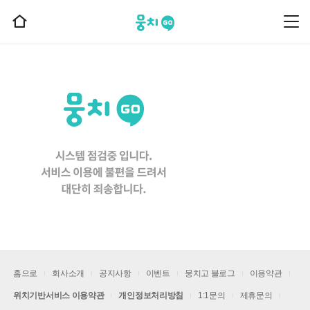
뭉치고
뭉
홈
치
으
고
메
로
뉴
이
동
홈으로
회사소개
공지사항
이벤트
뭉치고 블로그
이용약관
위치기반서비스 이용약관
개인정보처리방침
1:1문의
제휴문의