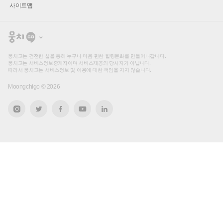
사이트맵
뭉
치
고
뭉치고는 건전한 샵을 통해 누구나 마음 편한 힐링문화를 만들어나갑니다.
뭉치고는 서비스정보중개자이며 서비스제공의 당사자가 아닙니다.
따라서 뭉치고는 서비스정보 및 이용에 대한 책임을 지지 않습니다.
Moongchigo ©
2026