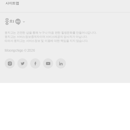
사이트맵
뭉
치
고
뭉치고는 건전한 샵을 통해 누구나 마음 편한 힐링문화를 만들어나갑니다.
뭉치고는 서비스정보중개자이며 서비스제공의 당사자가 아닙니다.
따라서 뭉치고는 서비스정보 및 이용에 대한 책임을 지지 않습니다.
Moongchigo ©
2026