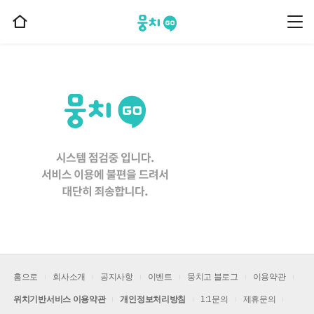
뭉치고
뭉
홈
치
으
고
메
로
뉴
이
동
홈으로
회사소개
공지사항
이벤트
뭉치고 블로그
이용약관
위치기반서비스 이용약관
개인정보처리방침
1:1문의
제휴문의