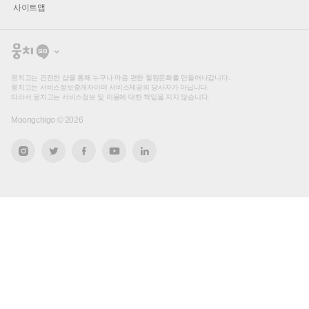
사이트맵
뭉
치
고
뭉치고는 건전한 샵을 통해 누구나 마음 편한 힐링문화를 만들어나갑니다.
뭉치고는 서비스정보중개자이며 서비스제공의 당사자가 아닙니다.
따라서 뭉치고는 서비스정보 및 이용에 대한 책임을 지지 않습니다.
Moongchigo ©
2026