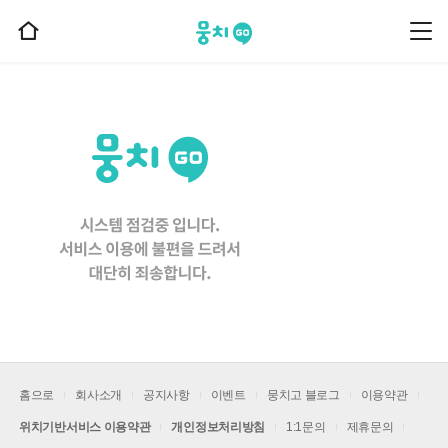
뭉치고
뭉
홈
치
으
고
메
로
뉴
이
동
홈으로
회사소개
공지사항
이벤트
뭉치고 블로그
이용약관
위치기반서비스 이용약관
개인정보처리방침
1:1문의
제휴문의