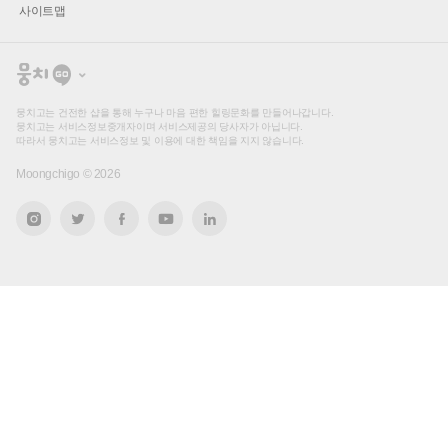
사이트맵
뭉
치
고
뭉치고는 건전한 샵을 통해 누구나 마음 편한 힐링문화를 만들어나갑니다.
뭉치고는 서비스정보중개자이며 서비스제공의 당사자가 아닙니다.
따라서 뭉치고는 서비스정보 및 이용에 대한 책임을 지지 않습니다.
Moongchigo ©
2026