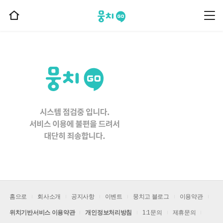
뭉치고
뭉
홈
치
으
고
메
로
뉴
이
동
홈으로
회사소개
공지사항
이벤트
뭉치고 블로그
이용약관
위치기반서비스 이용약관
개인정보처리방침
1:1문의
제휴문의