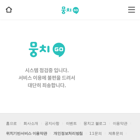
뭉치고
뭉
홈
치
으
고
메
로
뉴
이
동
홈으로
회사소개
공지사항
이벤트
뭉치고 블로그
이용약관
위치기반서비스 이용약관
개인정보처리방침
1:1문의
제휴문의