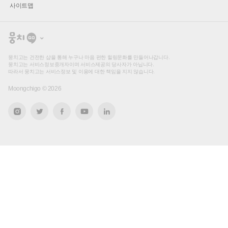
사이트맵
뭉
치
고
뭉치고는 건전한 샵을 통해 누구나 마음 편한 힐링문화를 만들어나갑니다.
뭉치고는 서비스정보중개자이며 서비스제공의 당사자가 아닙니다.
따라서 뭉치고는 서비스정보 및 이용에 대한 책임을 지지 않습니다.
Moongchigo ©
2026