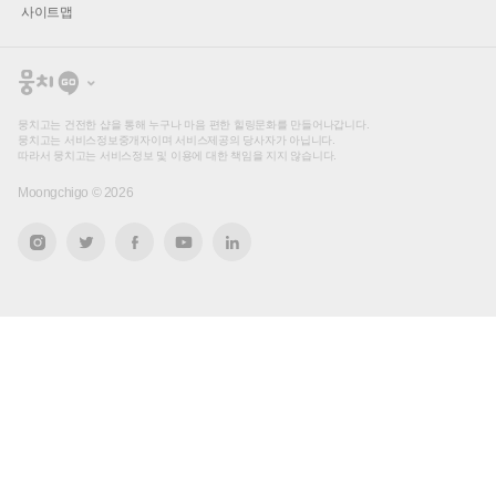
사이트맵
뭉
치
고
뭉치고는 건전한 샵을 통해 누구나 마음 편한 힐링문화를 만들어나갑니다.
뭉치고는 서비스정보중개자이며 서비스제공의 당사자가 아닙니다.
따라서 뭉치고는 서비스정보 및 이용에 대한 책임을 지지 않습니다.
Moongchigo ©
2026