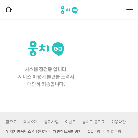
뭉치고
뭉
홈
치
으
고
메
로
뉴
이
동
홈으로
회사소개
공지사항
이벤트
뭉치고 블로그
이용약관
위치기반서비스 이용약관
개인정보처리방침
1:1문의
제휴문의