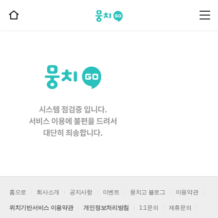
뭉치고
뭉
홈
치
으
고
메
로
뉴
이
동
홈으로
회사소개
공지사항
이벤트
뭉치고 블로그
이용약관
위치기반서비스 이용약관
개인정보처리방침
1:1문의
제휴문의