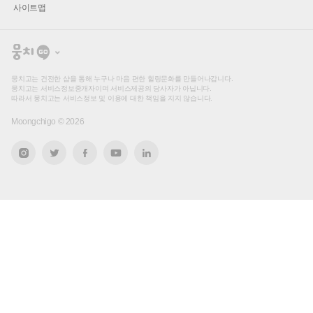
사이트맵
뭉
치
고
뭉치고는 건전한 샵을 통해 누구나 마음 편한 힐링문화를 만들어나갑니다.
뭉치고는 서비스정보중개자이며 서비스제공의 당사자가 아닙니다.
따라서 뭉치고는 서비스정보 및 이용에 대한 책임을 지지 않습니다.
Moongchigo ©
2026