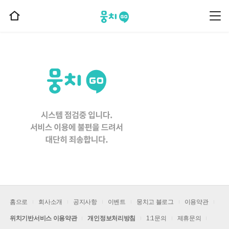
뭉치고
뭉
홈
치
으
고
메
로
뉴
이
동
홈으로
회사소개
공지사항
이벤트
뭉치고 블로그
이용약관
위치기반서비스 이용약관
개인정보처리방침
1:1문의
제휴문의