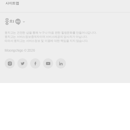
사이트맵
뭉
치
고
뭉치고는 건전한 샵을 통해 누구나 마음 편한 힐링문화를 만들어나갑니다.
뭉치고는 서비스정보중개자이며 서비스제공의 당사자가 아닙니다.
따라서 뭉치고는 서비스정보 및 이용에 대한 책임을 지지 않습니다.
Moongchigo ©
2026