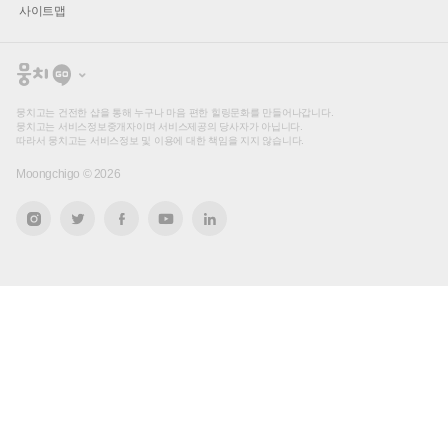
사이트맵
뭉
치
고
뭉치고는 건전한 샵을 통해 누구나 마음 편한 힐링문화를 만들어나갑니다.
뭉치고는 서비스정보중개자이며 서비스제공의 당사자가 아닙니다.
따라서 뭉치고는 서비스정보 및 이용에 대한 책임을 지지 않습니다.
Moongchigo ©
2026