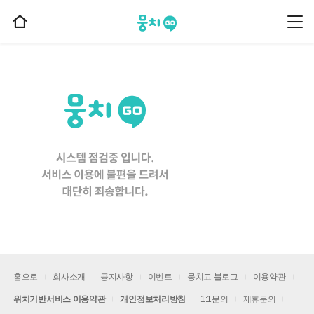
뭉치고
뭉
홈
치
으
고
메
로
뉴
이
동
홈으로
회사소개
공지사항
이벤트
뭉치고 블로그
이용약관
위치기반서비스 이용약관
개인정보처리방침
1:1문의
제휴문의