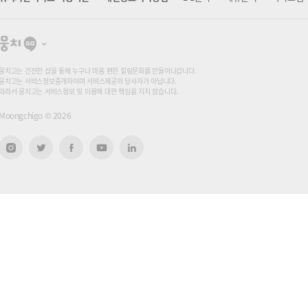
뭉
치
고
뭉치고는 건전한 샵을 통해 누구나 마음 편한 힐링문화를 만들어나갑니다.
뭉치고는 서비스정보중개자이며 서비스제공의 당사자가 아닙니다.
따라서 뭉치고는 서비스정보 및 이용에 대한 책임을 지지 않습니다.
Moongchigo ©
2026