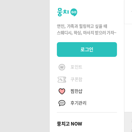
뭉
치
고
연인, 가족과 힐링하고 싶을 때
뭉
스웨디시, 왁싱,
마사지 받으러 가자~
치
G
로그인
O
포인트
쿠폰함
찜한샵
후기관리
뭉치고 NOW