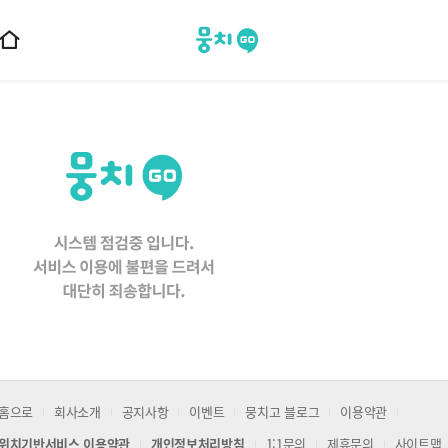
뭉치고
홈
으
로
이
동
홈으로
회사소개
공지사항
이벤트
뭉치고 블로그
이용약관
위치기반서비스 이용약관
개인정보처리방침
1:1문의
제휴문의
사이트맵