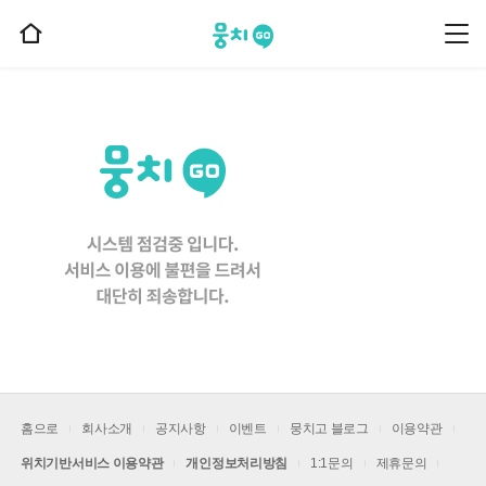
뭉치고
뭉
홈
치
으
고
메
로
뉴
이
동
홈으로
회사소개
공지사항
이벤트
뭉치고 블로그
이용약관
위치기반서비스 이용약관
개인정보처리방침
1:1문의
제휴문의