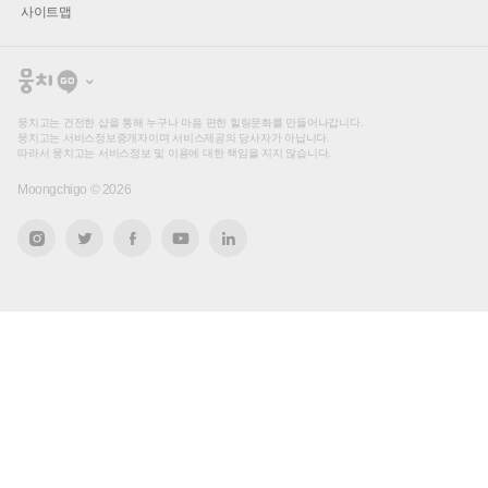
사이트맵
뭉
치
고
뭉치고는 건전한 샵을 통해 누구나 마음 편한 힐링문화를 만들어나갑니다.
뭉치고는 서비스정보중개자이며 서비스제공의 당사자가 아닙니다.
따라서 뭉치고는 서비스정보 및 이용에 대한 책임을 지지 않습니다.
Moongchigo ©
2026