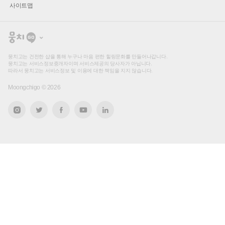
사이트맵
뭉
치
고
뭉치고는 건전한 샵을 통해 누구나 마음 편한 힐링문화를 만들어나갑니다.
뭉치고는 서비스정보중개자이며 서비스제공의 당사자가 아닙니다.
따라서 뭉치고는 서비스정보 및 이용에 대한 책임을 지지 않습니다.
Moongchigo ©
2026