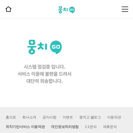
뭉치고
뭉
홈
치
으
고
메
로
뉴
이
동
홈으로
회사소개
공지사항
이벤트
뭉치고 블로그
이용약관
위치기반서비스 이용약관
개인정보처리방침
1:1문의
제휴문의