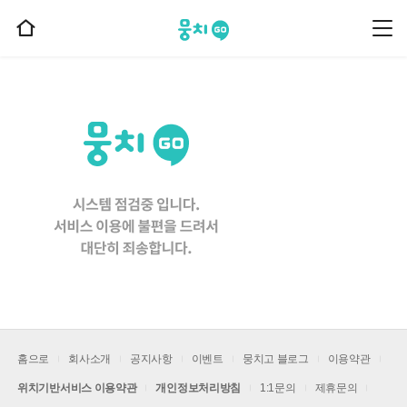
뭉치고
뭉
홈
치
으
고
메
로
뉴
이
동
홈으로
회사소개
공지사항
이벤트
뭉치고 블로그
이용약관
위치기반서비스 이용약관
개인정보처리방침
1:1문의
제휴문의