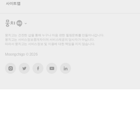
사이트맵
뭉
치
고
뭉치고는 건전한 샵을 통해 누구나 마음 편한 힐링문화를 만들어나갑니다.
뭉치고는 서비스정보중개자이며 서비스제공의 당사자가 아닙니다.
따라서 뭉치고는 서비스정보 및 이용에 대한 책임을 지지 않습니다.
Moongchigo ©
2026