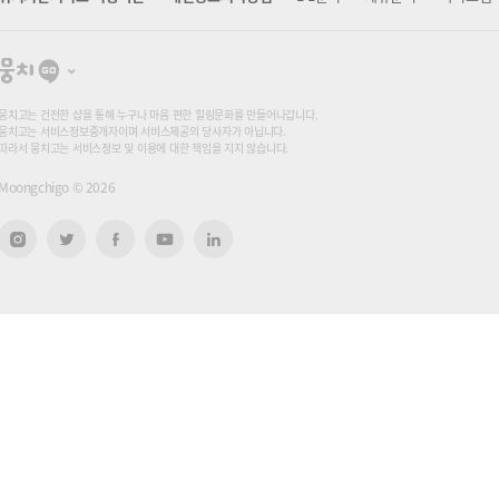
뭉
치
고
뭉치고는 건전한 샵을 통해 누구나 마음 편한 힐링문화를 만들어나갑니다.
뭉치고는 서비스정보중개자이며 서비스제공의 당사자가 아닙니다.
따라서 뭉치고는 서비스정보 및 이용에 대한 책임을 지지 않습니다.
Moongchigo ©
2026