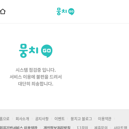
뭉치고
홈
으
로
이
동
홈으로
회사소개
공지사항
이벤트
뭉치고 블로그
이용약관
위치기반서비스 이용약관
개인정보처리방침
1:1문의
제휴문의
사이트맵