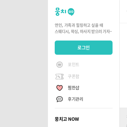
뭉
치
고
연인, 가족과 힐링하고 싶을 때
뭉
스웨디시, 왁싱,
마사지 받으러 가자~
치
G
로그인
O
포인트
쿠폰함
찜한샵
후기관리
뭉치고 NOW