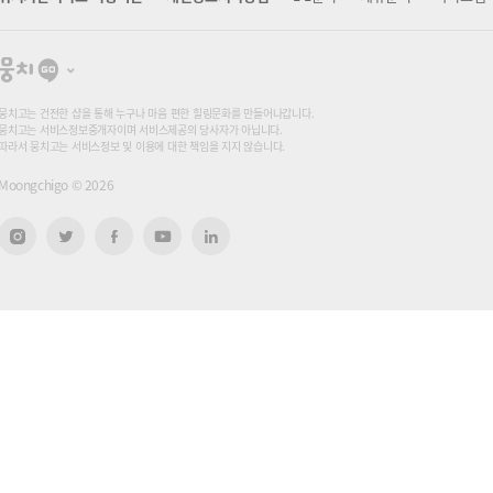
뭉
치
고
뭉치고는 건전한 샵을 통해 누구나 마음 편한 힐링문화를 만들어나갑니다.
뭉치고는 서비스정보중개자이며 서비스제공의 당사자가 아닙니다.
따라서 뭉치고는 서비스정보 및 이용에 대한 책임을 지지 않습니다.
Moongchigo ©
2026