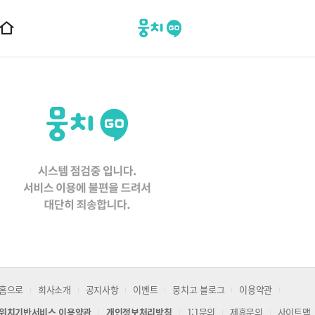
뭉치고
홈
으
로
이
동
홈으로
회사소개
공지사항
이벤트
뭉치고 블로그
이용약관
위치기반서비스 이용약관
개인정보처리방침
1:1문의
제휴문의
사이트맵