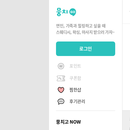
뭉
치
고
연인, 가족과 힐링하고 싶을 때
뭉
스웨디시, 왁싱,
마사지 받으러 가자~
치
G
로그인
O
포인트
쿠폰함
찜한샵
후기관리
뭉치고 NOW