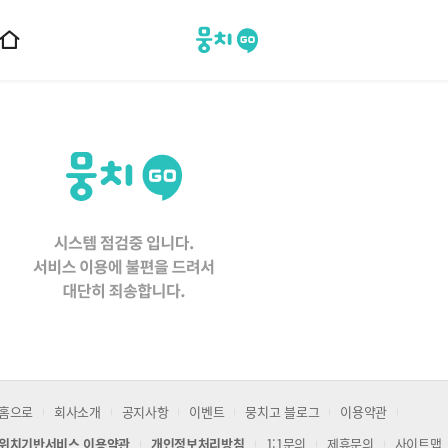
뭉치고
홈
으
로
이
동
홈으로
회사소개
공지사항
이벤트
뭉치고 블로그
이용약관
위치기반서비스 이용약관
개인정보처리방침
1:1문의
제휴문의
사이트맵