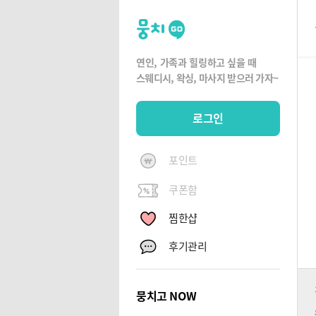
뭉
치
고
연인, 가족과 힐링하고 싶을 때
뭉
스웨디시, 왁싱,
마사지 받으러 가자~
치
G
로그인
O
포인트
쿠폰함
찜한샵
후기관리
뭉치고 NOW