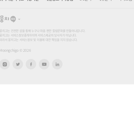
뭉
치
고
뭉치고는 건전한 샵을 통해 누구나 마음 편한 힐링문화를 만들어나갑니다.
뭉치고는 서비스정보중개자이며 서비스제공의 당사자가 아닙니다.
따라서 뭉치고는 서비스정보 및 이용에 대한 책임을 지지 않습니다.
Moongchigo ©
2026