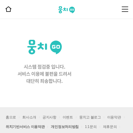
뭉치고
뭉
홈
치
으
고
메
로
뉴
이
동
홈으로
회사소개
공지사항
이벤트
뭉치고 블로그
이용약관
위치기반서비스 이용약관
개인정보처리방침
1:1문의
제휴문의