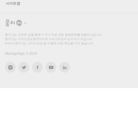
사이트맵
뭉
치
고
뭉치고는 건전한 샵을 통해 누구나 마음 편한 힐링문화를 만들어나갑니다.
뭉치고는 서비스정보중개자이며 서비스제공의 당사자가 아닙니다.
따라서 뭉치고는 서비스정보 및 이용에 대한 책임을 지지 않습니다.
Moongchigo ©
2026